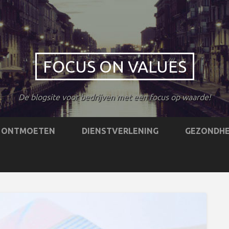
FOCUS ON VALUES
De blogsite voor bedrijven met een focus op waarde!
ONTMOETEN
DIENSTVERLENING
GEZONDHE