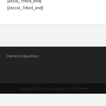
[ezcol_1third_end]
[/ezcol_1third_end]
Partners
Linkpartners
Copyright © 2014
Focus on Values
–
Griffin Theme