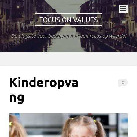
FOCUS ON VALUES
De blogsite voor bedrijven met een focus op waarde!
Kinderopva
0
ng